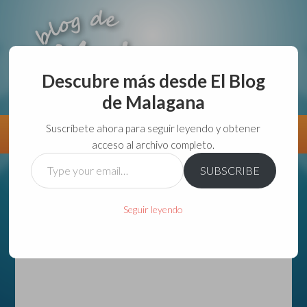
Descubre más desde El Blog
de Malagana
aunque lo haga de malas lo hago....
Suscríbete ahora para seguir leyendo y obtener
Información
Directorio VivirGuadalajara
acceso al archivo completo.
Type
SUBSCRIBE
your
email…
Seguir leyendo