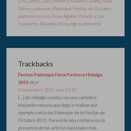
Los Cafres
,
Luis Coronel y Máximo Grado
,
Noel
Torres
,
palenque
,
Palenque Fiestas de Octubre
,
panteon rococo
,
Pepe Aguilar
,
Pesado y Los
Invasores
,
Platanito Show
,
tigres del norte
Trackbacks
Fechas Palenque Feria Pachuca Hidalgo
2015
dice:
3 noviembre 2015 a las 23:47
[…] de Hidalgo cuenta con una cartelera
bastante robusta que llega a rivalizar por
ejemplo con la del Palenque de la Fiestas de
Octubre 2015. Para este año contara con la
presencia de los artistas nacionales más