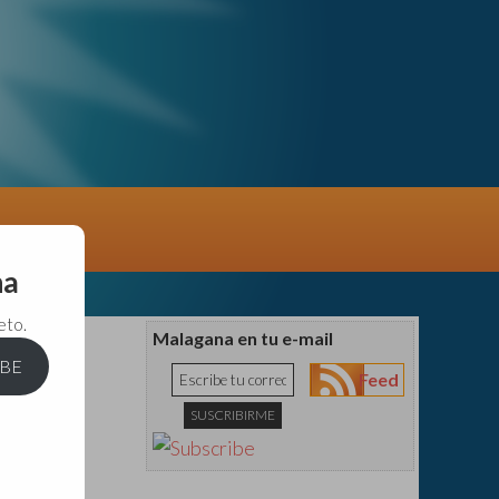
na
eto.
Malagana en tu e-mail
IBE
Feed