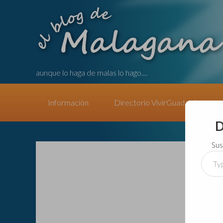
aunque lo haga de malas lo hago....
Información
Directorio VivirGuadalajara
D
Sus
Type
your
email