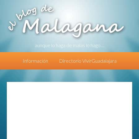
aunque lo haga de malas lo hago....
Información
Directorio VivirGuadalajara