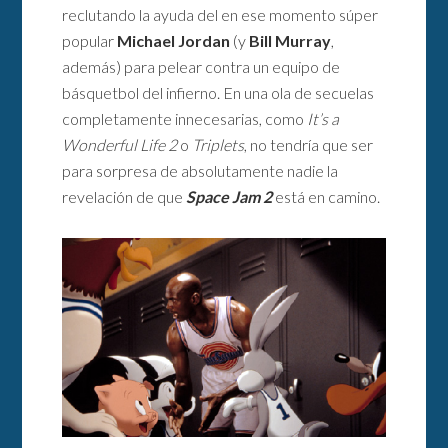
reclutando la ayuda del en ese momento súper
popular
Michael Jordan
(y
Bill Murray
,
además) para pelear contra un equipo de
básquetbol del infierno. En una ola de secuelas
completamente innecesarias, como
It’s a
Wonderful Life 2
o
Triplets
, no tendría que ser
para sorpresa de absolutamente nadie la
revelación de que
Space Jam 2
está en camino.