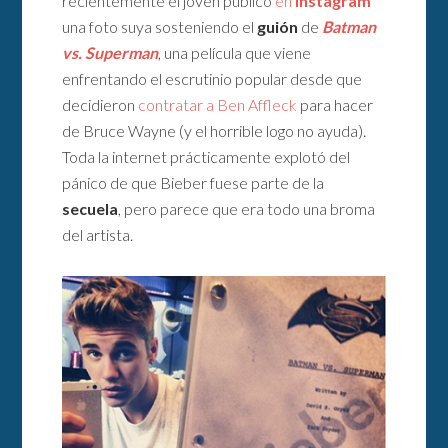
recientemente el joven publicó
en
Instagram
una foto suya sosteniendo el
guión
de
Batman
vs. Superman
, una película que viene
enfrentando el escrutinio popular desde que
decidieron
contratar a Ben Affleck
para hacer
de Bruce Wayne (y el horrible logo no ayuda).
Toda la internet prácticamente explotó del
pánico de que Bieber fuese parte de la
secuela
, pero parece que era todo una broma
del artista.