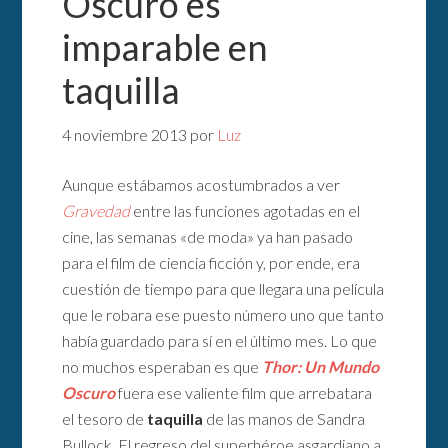
Oscuro es
imparable en
taquilla
4 noviembre 2013
por
Luz
Aunque estábamos acostumbrados a ver
Gravedad
entre las funciones agotadas en el
cine, las semanas «de moda» ya han pasado
para el film de ciencia ficción y, por ende, era
cuestión de tiempo para que llegara una película
que le robara ese puesto número uno que tanto
había guardado para sí en el último mes. Lo que
no muchos esperaban es que
Thor: Un Mundo
Oscuro
fuera ese valiente film que arrebatara
el tesoro de
taquilla
de las manos de Sandra
Bullock. El regreso del superhéroe asgardiano a