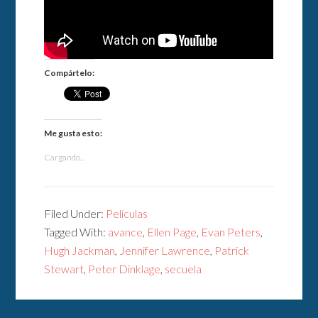
Compártelo:
Me gusta esto:
Cargando...
Filed Under:
Películas
Tagged With:
avance
,
Ellen Page
,
Evan Peters
,
Hugh Jackman
,
Jennifer Lawrence
,
Patrick
Stewart
,
Peter Dinklage
,
secuela