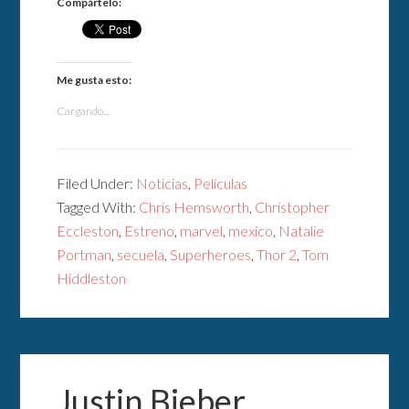
Compártelo:
Me gusta esto:
Cargando...
Filed Under:
Noticias
,
Películas
Tagged With:
Chris Hemsworth
,
Christopher
Eccleston
,
Estreno
,
marvel
,
mexico
,
Natalie
Portman
,
secuela
,
Superheroes
,
Thor 2
,
Tom
Hiddleston
Justin Bieber