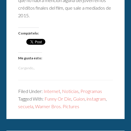
que no habrá mención alguna del joven en los
créditos finales del film, que sale a mediados de
2015.
Compártelo:
Me gusta esto:
Cargando...
Filed Under:
Internet
,
Noticias
,
Programas
Tagged With:
Funny Or Die
,
Guion
,
instagram
,
secuela
,
Warner Bros. Pictures