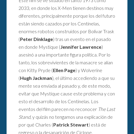
Este film se ve situado en tanto 1973 como
2033, en donde los X-Men tienen destinos muy
diferentes, principalmente porque los del futuro
están siendo cazados por los Centinelas,
enormes robotos construidos por Bolivar Trask
(
Peter Dinklage
) tras un evento en el pasado
en donde Mystique (
Jennifer Lawrence
)
asesinó a una importante figura política. Por lo
tanto, los sobrevivientes de la masacre se alían
con Kitty Pryde (
Ellen Page
) y Wolverine
(
Hugh Jackman
), el último accediendo a que su
mente sea enviada al pasado y, de este modo,
evitar que Mystique cause este problema y con
esto el desarrollo de los Centinelas. Los
eventos del film parecen no reconocer
The Last
Stand
, y quizás no tengamos una explicación de
por qué Charles (
Patrick Stewart
) está de
regreso o la desaparición de Cíclope.