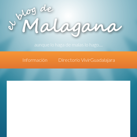
aunque lo haga de malas lo hago....
Información
Directorio VivirGuadalajara