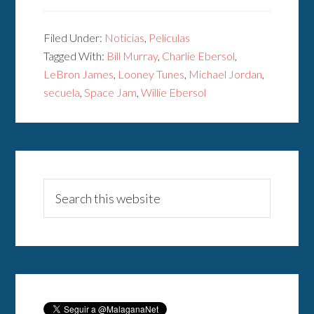
Filed Under:
Noticias
,
Películas
Tagged With:
Bill Murray
,
Charlie Ebersol
,
LeBron James
,
Looney Tunes
,
Michael Jordan
,
secuela
,
Space Jam
,
Willie Ebersol