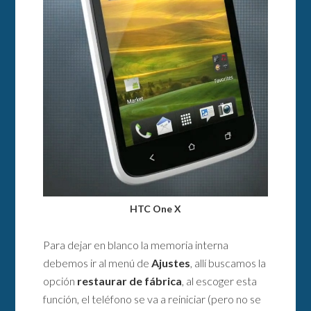
HTC One X
Para dejar en blanco la memoria interna
debemos ir al menú de
Ajustes
, allí buscamos la
opción
restaurar de fábrica
, al escoger esta
función, el teléfono se va a reiniciar (pero no se