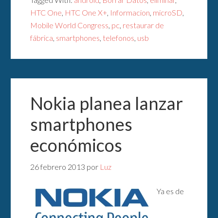
HTC One
,
HTC One X+
,
Informacion
,
microSD
,
Mobile World Congress
,
pc
,
restaurar de
fábrica
,
smartphones
,
telefonos
,
usb
Nokia planea lanzar
smartphones
económicos
26 febrero 2013
por
Luz
Ya es de