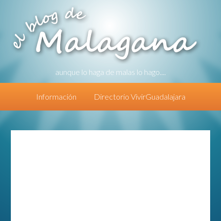
aunque lo haga de malas lo hago....
Información
Directorio VivirGuadalajara