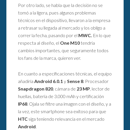
Por otro lado, se habla que la decisión no se
tomó a la ligera, pues algunos problemas
técnicos en el dispositivo, llevaron a la empresa
a retrasar su llegada al mercado y los obligo a
correr la fecha, pasando por el
MWC.
En lo que
respecta al diseño, el
One M10
tendria
cambios importantes, que seguramente todos
los fans de la marca, quieren ver.
En cuanto a especificaciones técnicas, el equipo
añadiría
Android 6.0.1
y
Sense 8
. Procesador
Snapdragon 820
, cámara de
23 MP
, lector de
huellas, batería de 3.000 mAh y certificación
IP68
. Ojala se filtre una imagen con el diseño, y a
la vez, este smartphone sea exitoso para que
HTC
siga teniendo relevancia en el mercado
Android
.