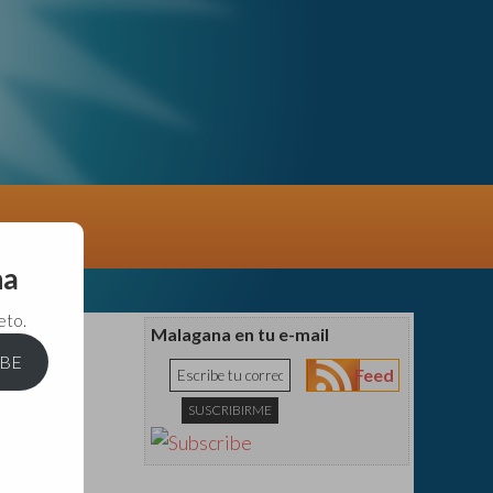
na
eto.
Malagana en tu e-mail
IBE
Feed