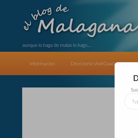
aunque lo haga de malas lo hago....
Información
Directorio VivirGuadalajara
D
Sus
Type
your
email