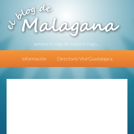
aunque lo haga de malas lo hago....
Información
Directorio VivirGuadalajara