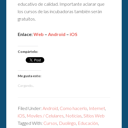
educativo de calidad. Importante aclarar que
los cursos de las incubadoras también serán
gratuitos.
Enlace:
Web
–
Android
–
iOS
Compártelo:
Me gusta esto:
Cargando...
Filed Under:
Android
,
Como hacerlo
,
Internet
,
iOS
,
Moviles / Celulares
,
Noticias
,
Sitios Web
Tagged With:
Cursos
,
Duolingo
,
Educación
,