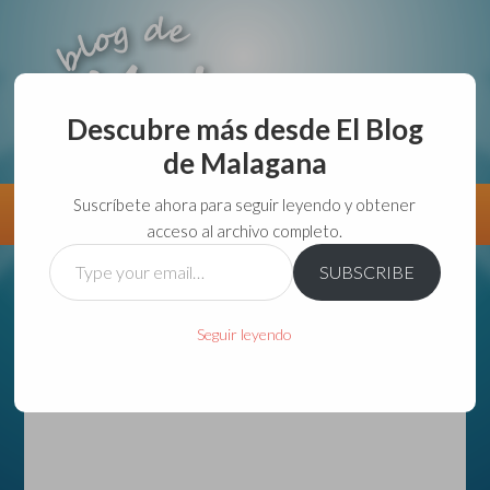
Descubre más desde El Blog
de Malagana
aunque lo haga de malas lo hago....
Suscríbete ahora para seguir leyendo y obtener
Información
Directorio VivirGuadalajara
acceso al archivo completo.
Type
SUBSCRIBE
your
email…
Seguir leyendo