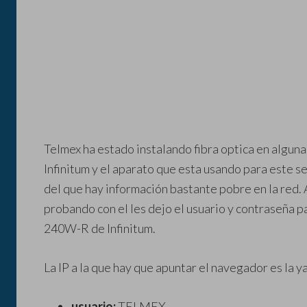
Telmex ha estado instalando fibra optica en alguna
Infinitum y el aparato que esta usando para este 
del que hay información bastante pobre en la red. 
probando con el les dejo el usuario y contraseña pa
240W-R de Infinitum.
La IP a la que hay que apuntar el navegador es la 
usuario:
TELMEX