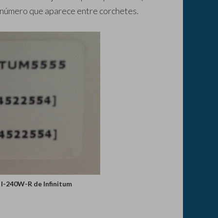
el número que aparece entre corchetes.
 I-240W-R de Infinitum