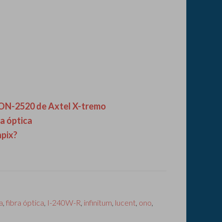
PON-2520 de Axtel X-tremo
ra óptica
pix?
a
,
fibra óptica
,
I-240W-R
,
infinitum
,
lucent
,
ono
,