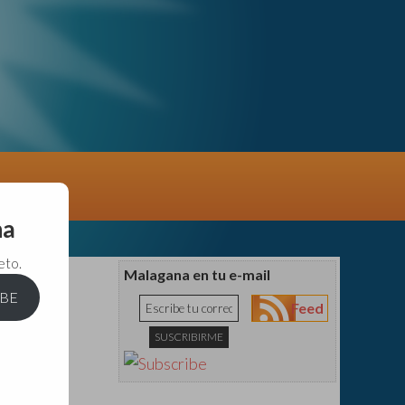
na
eto.
Malagana en tu e-mail
IBE
Feed