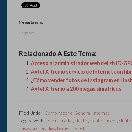
Me gusta esto:
Cargando...
Relacionado A Este Tema:
Acceso al administrador web del zNID-G
Axtel X-tremo servicio de Internet con fib
¿Cómo vender fotos de Instagram en Hash
Axtel X-tremo a 200 megas simetricos
Filed Under:
Como hacerlo
,
General
,
Internet
Tagged With:
administrador
,
alcatel
,
alcatel-lucent
,
cli
,
fibr
password
,
prodigy
,
telmex
,
telnet