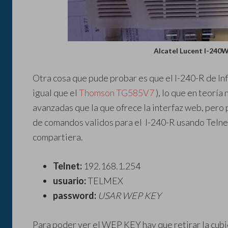
Alcatel Lucent I-240W
Otra cosa que pude probar es que el I-240-R de Inf
igual que el
Thomson TG585V7
), lo que en teoría
avanzadas que la que ofrece la interfaz web, pero
de comandos validos para el I-240-R usando Telnet 
compartiera.
Telnet:
192.168.1.254
usuario:
TELMEX
password:
USAR WEP KEY
Para poder ver el WEP KEY hay que retirar la cubie