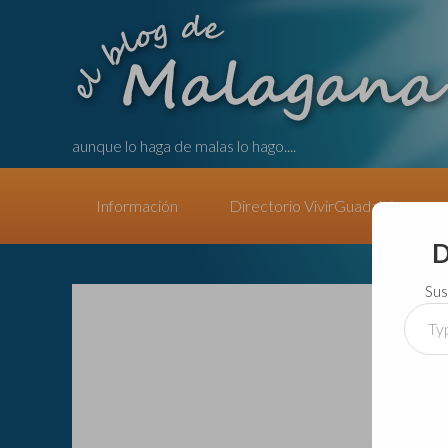
aunque lo haga de malas lo hago....
Información
Directorio VivirGuadalajara
D
Sus
Type
your
email