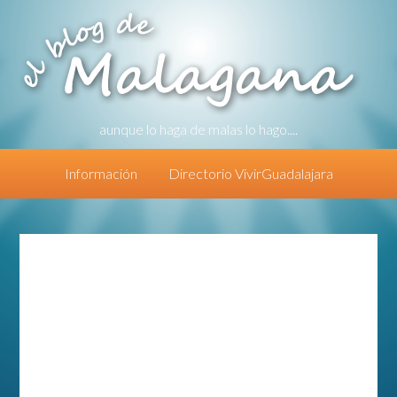
aunque lo haga de malas lo hago....
Información
Directorio VivirGuadalajara