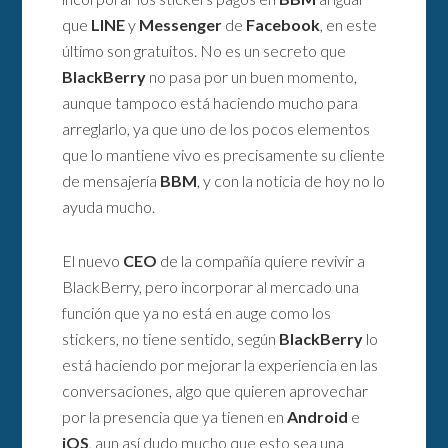
que
LINE
y
Messenger
de
Facebook
, en este
último son gratuitos. No es un secreto que
BlackBerry
no pasa por un buen momento,
aunque tampoco está haciendo mucho para
arreglarlo, ya que uno de los pocos elementos
que lo mantiene vivo es precisamente su cliente
de mensajería
BBM
, y con la noticia de hoy no lo
ayuda mucho.
El nuevo
CEO
de la compañía quiere revivir a
BlackBerry, pero incorporar al mercado una
función que ya no está en auge como los
stickers, no tiene sentido, según
BlackBerry
lo
está haciendo por mejorar la experiencia en las
conversaciones, algo que quieren aprovechar
por la presencia que ya tienen en
Android
e
iOS
, aun así dudo mucho que esto sea una