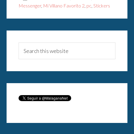
Messenger
,
Mi Villano Favorito 2
,
pc
,
Stickers