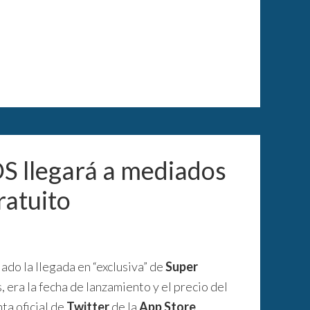
S llegará a mediados
ratuito
ado la llegada en “exclusiva” de
Super
, era la fecha de lanzamiento y el precio del
ta oficial de
Twitter
de la
App Store
,