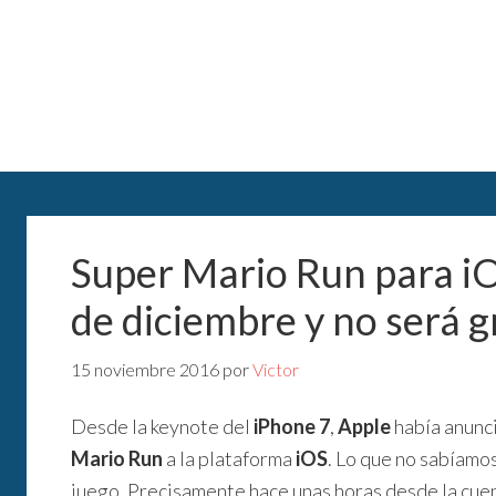
Super Mario Run para iO
de diciembre y no será g
15 noviembre 2016
por
Victor
Desde la keynote del
iPhone 7
,
Apple
había anunci
Mario Run
a la plataforma
iOS
. Lo que no sabíamos
juego. Precisamente hace unas horas desde la cuen