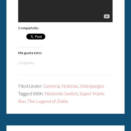
Compártelo:
Me gusta esto:
Cargando...
Filed Under:
General
,
Noticias
,
Videojuegos
Tagged With:
Nintendo Switch
,
Super Mario
Run
,
The Legend of Zelda