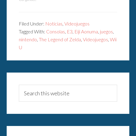
Filed Under:
Noticias
,
Videojuegos
Tagged With:
Consolas
,
E3
,
Eiji Aonuma
,
juegos
,
nintendo
,
The Legend of Zelda
,
Videojuegos
,
Wii
U