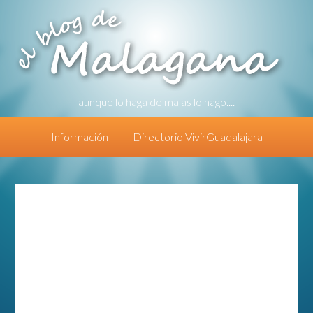
aunque lo haga de malas lo hago....
Información
Directorio VivirGuadalajara