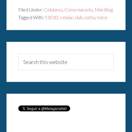
Filed Under:
Celulares
,
Como hacerlo
,
Mini Blog
Tagged With:
51010
,
celular
,
club
,
natta
,
telce