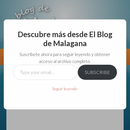
Descubre más desde El Blog
de Malagana
aunque lo haga de malas lo hago....
Suscríbete ahora para seguir leyendo y obtener
Información
Directorio VivirGuadalajara
acceso al archivo completo.
Type
SUBSCRIBE
your
email…
Seguir leyendo