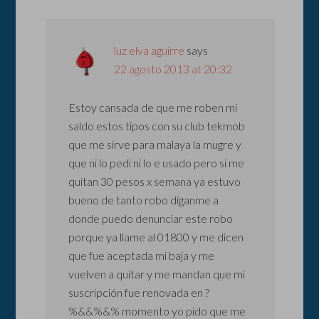
luz elva aguirre
says
22 agosto 2013 at 20:32
Estoy cansada de que me roben mi
saldo estos tipos con su club tekmob
que me sirve para malaya la mugre y
que ni lo pedi ni lo e usado pero si me
quitan 30 pesos x semana ya estuvo
bueno de tanto robo díganme a
donde puedo denunciar este robo
porque ya llame al 01800 y me dicen
que fue aceptada mi baja y me
vuelven a quitar y me mandan que mi
suscripción fue renovada en ?
%&&%&% momento yo pido que me