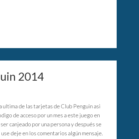
guin 2014
ultima de las tarjetas de Club Penguin asi
odigo de acceso por un mes a este juego en
 ser canjeado por una persona y después se
o use deje en los comentarios algún mensaje.