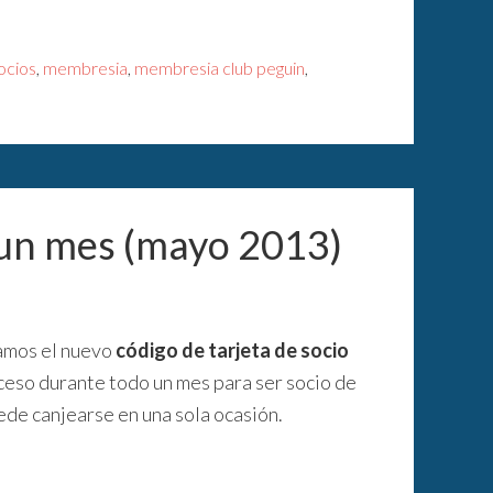
ocios
,
membresia
,
membresia club peguin
,
 un mes (mayo 2013)
camos el nuevo
código de tarjeta de socio
cceso durante todo un mes para ser socio de
de canjearse en una sola ocasión.