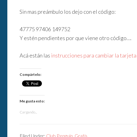
Sin mas preámbulo los dejo con el código:
47775 97406 149752
Y estén pendientes por que viene otro código….
Acá están las
instrucciones para cambiar la tarje
Compártelo:
Me gusta esto:
Cargando...
Filed Under:
Club Penguin
,
Gratis