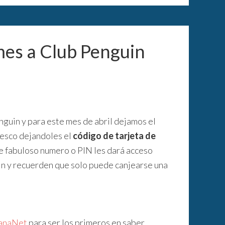
mes a Club Penguin
nguin y para este mes de abril dejamos el
nesco dejandoles el
código de tarjeta de
e fabuloso numero o PIN les dará acceso
in y recuerden que solo puede canjearse una
anaNet
para ser los primeros en saber