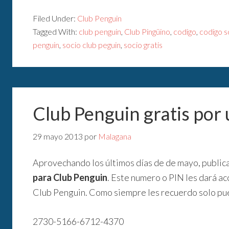
Filed Under:
Club Penguin
Tagged With:
club penguin
,
Club Pingüino
,
codigo
,
codigo s
penguin
,
socio club peguin
,
socio gratis
Club Penguin gratis por
29 mayo 2013
por
Malagana
Aprovechando los últimos días de de mayo, publi
para Club Penguin
. Este numero o PIN les dará a
Club Penguin. Como siempre les recuerdo solo pue
2730-5166-6712-4370