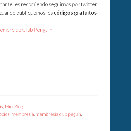
nstante les recomiendo seguirnos por twitter
r cuando publiquemos los
códigos gratuitos
miembro de Club Penguin
.
is
,
Mini Blog
ocios
,
membresia
,
membresia club peguin
,