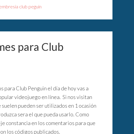
mbresia club peguin
 mes para Club
 para Club Penguin el día de hoy vas a
pular videojuego en línea. Si nos visitan
 suelen pueden ser utilizados en 1 ocasión
ntroduzca sera el que pueda usarlo. Como
je constancia en los comentarios para que
on los códigos publicados.