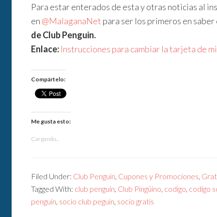
Para estar enterados de esta y otras noticias al i
en
@MalaganaNet
para ser los primeros en sabe
de Club Penguin.
Enlace:
Instrucciones para cambiar la tarjeta de 
Compártelo:
Me gusta esto:
Cargando...
Filed Under:
Club Penguin
,
Cupones y Promociones
,
Grat
Tagged With:
club penguin
,
Club Pingüino
,
codigo
,
codigo s
penguin
,
socio club peguin
,
socio gratis