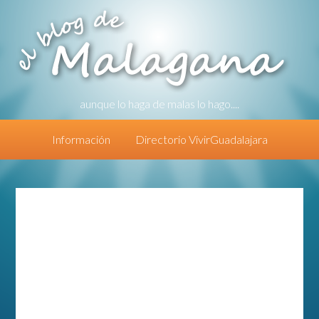
aunque lo haga de malas lo hago....
Información
Directorio VivirGuadalajara