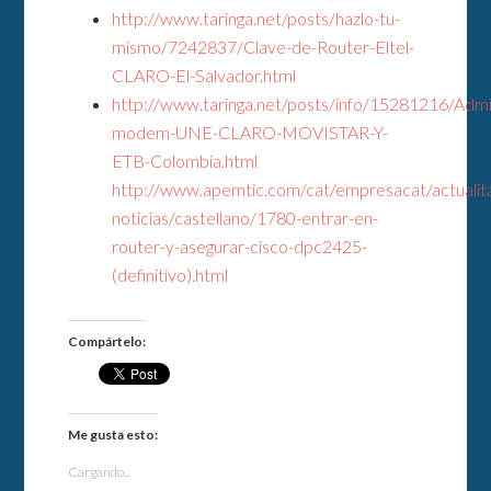
http://www.taringa.net/posts/hazlo-tu-
mismo/7242837/Clave-de-Router-Eltel-
CLARO-El-Salvador.html
http://www.taringa.net/posts/info/15281216/Admi
modem-UNE-CLARO-MOVISTAR-Y-
ETB-Colombia.html
http://www.apemtic.com/cat/empresacat/actualit
noticias/castellano/1780-entrar-en-
router-y-asegurar-cisco-dpc2425-
(definitivo).html
Compártelo:
Me gusta esto:
Cargando...