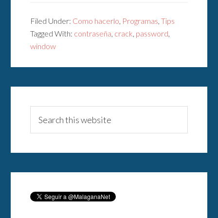
Filed Under:
Como hacerlo
,
Programas
,
Tips
Tagged With:
contraseña
,
crack
,
password
,
window