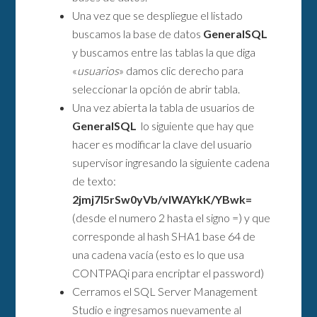
Una vez que se despliegue el listado
buscamos la base de datos
GeneralSQL
y buscamos entre las tablas la que diga
«
usuarios
» damos clic derecho para
seleccionar la opción de abrir tabla.
Una vez abierta la tabla de usuarios de
GeneralSQL
lo siguiente que hay que
hacer es modificar la clave del usuario
supervisor ingresando la siguiente cadena
de texto:
2jmj7l5rSw0yVb/vlWAYkK/YBwk=
(desde el numero 2 hasta el signo =) y que
corresponde al hash SHA1 base 64 de
una cadena vacía (esto es lo que usa
CONTPAQi para encriptar el password)
Cerramos el SQL Server Management
Studio e ingresamos nuevamente al