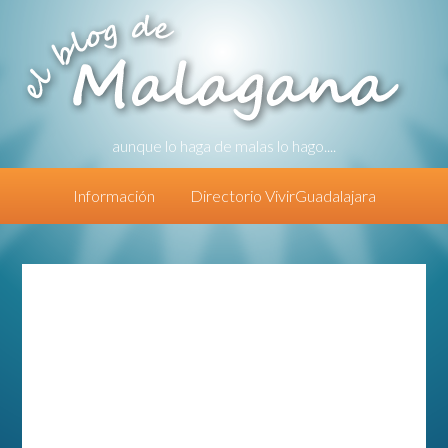
aunque lo haga de malas lo hago....
Información
Directorio VivirGuadalajara