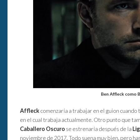
Ben Affleck como 
Affleck
comenzaría a trabajar en el guion cuando 
en el cual trabaja actualmente. Otro punto que tam
Caballero Oscuro
se estrenaría después de la
Lig
noviembre de 2017. Todo suena muy bien, pero ha