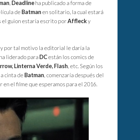
rman
,
Deadline
ha publicado a forma de
lícula de
Batman
en solitario, la cual estará
 el guion estaría escrito por
Affleck
y
y por tal motivo la editorial le daría la
 ha liderado para
DC
están los comics de
row, Linterna Verde, Flash
, etc. Según los
la cinta de
Batman
, comenzaría después del
ar en el filme que esperamos para el 2016.