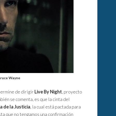
Bruce Wayne
termine de dirigir
Live By Night
, proyecto
bién se comenta, es que la cinta del
a de la Justicia
, la cual está pactada para
sta que no tengamos una confirmación