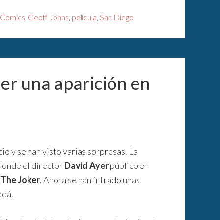
Comics
,
Geoff Johns
,
película
,
San Diego
er una aparición en
cio y se han visto varias sorpresas. La
 donde el director
David Ayer
público en
o
The Joker
. Ahora se han filtrado unas
adá.