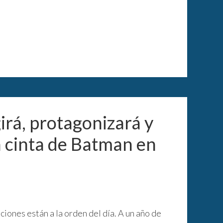
irá, protagonizará y
la cinta de Batman en
raciones están a la orden del día. A un año de