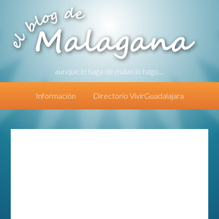
aunque lo haga de malas lo hago....
Información
Directorio VivirGuadalajara