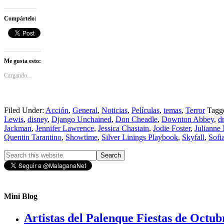
Compártelo:
Me gusta esto:
Cargando...
Filed Under:
Acción
,
General
,
Noticias
,
Películas
,
temas
,
Terror
Tagg
Lewis
,
disney
,
Django Unchained
,
Don Cheadle
,
Downton Abbey
,
d
Jackman
,
Jennifer Lawrence
,
Jessica Chastain
,
Jodie Foster
,
Julianne
Quentin Tarantino
,
Showtime
,
Silver Linings Playbook
,
Skyfall
,
Sofi
Mini Blog
Artistas del Palenque Fiestas de Octub