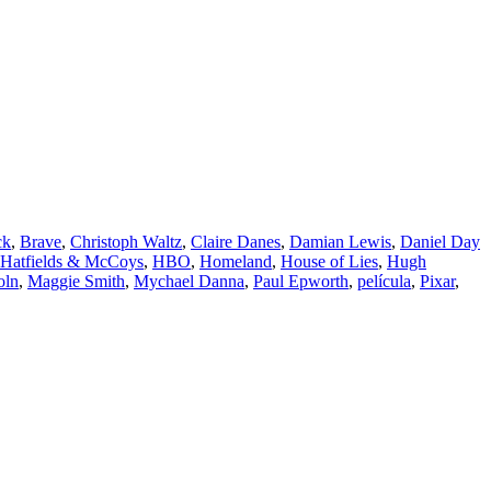
ck
,
Brave
,
Christoph Waltz
,
Claire Danes
,
Damian Lewis
,
Daniel Day
Hatfields & McCoys
,
HBO
,
Homeland
,
House of Lies
,
Hugh
oln
,
Maggie Smith
,
Mychael Danna
,
Paul Epworth
,
película
,
Pixar
,