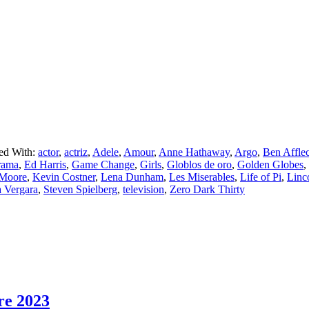
ed With:
actor
,
actriz
,
Adele
,
Amour
,
Anne Hathaway
,
Argo
,
Ben Affle
rama
,
Ed Harris
,
Game Change
,
Girls
,
Globlos de oro
,
Golden Globes
,
 Moore
,
Kevin Costner
,
Lena Dunham
,
Les Miserables
,
Life of Pi
,
Linc
a Vergara
,
Steven Spielberg
,
television
,
Zero Dark Thirty
re 2023