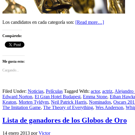
Los candidatos en cada categoría son:
[Read more…]
Compártelo:
Me gusta esto:
Cargando...
Filed Under:
Noticias
,
Películas
Tagged With:
actor
,
actriz
,
Alejandro 
Edward Norton
,
El Gran Hotel Budapest
,
Emma Stone
,
Ethan Hawk
Keaton
,
Morten Tyldym
,
Neil Patrick Harris
,
Nominados
,
Oscars 201
The Imitation Game
,
The Theory of Everything
,
Wes Anderson
,
Whip
Lista de ganadores de los Globos de Oro
14 enero 2013
por
Victor