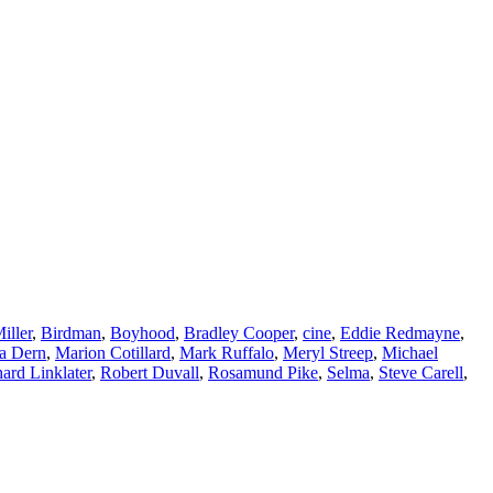
iller
,
Birdman
,
Boyhood
,
Bradley Cooper
,
cine
,
Eddie Redmayne
,
a Dern
,
Marion Cotillard
,
Mark Ruffalo
,
Meryl Streep
,
Michael
ard Linklater
,
Robert Duvall
,
Rosamund Pike
,
Selma
,
Steve Carell
,