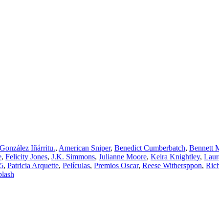
González Iñárritu.
,
American Sniper
,
Benedict Cumberbatch
,
Bennett M
e
,
Felicity Jones
,
J.K. Simmons
,
Julianne Moore
,
Keira Knightley
,
Laur
5
,
Patricia Arquette
,
Películas
,
Premios Oscar
,
Reese Withersppon
,
Rich
lash