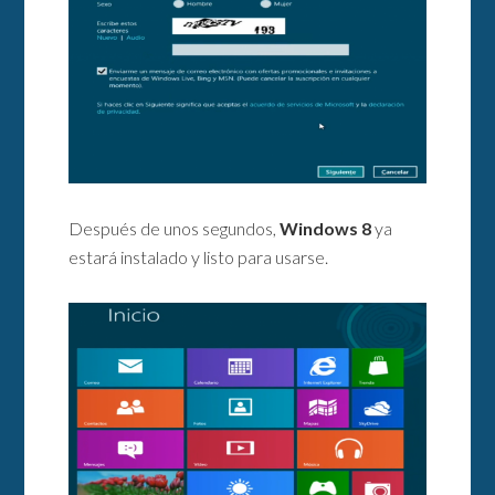
Después de unos segundos,
Windows
8
ya
estará instalado y listo para usarse.