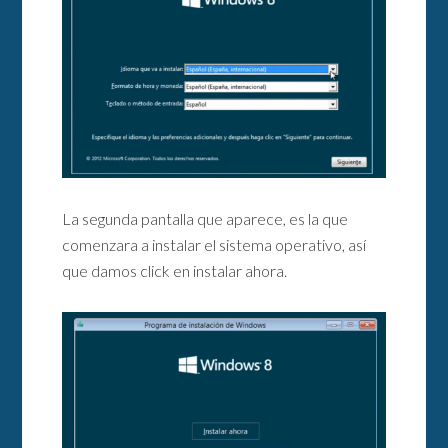
La segunda pantalla que aparece, es la que
comenzara a instalar el sistema operativo, así
que damos click en instalar ahora.