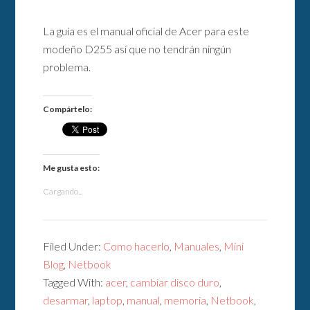
La guía es el manual oficial de Acer para este
modeño D255 así que no tendrán ningún
problema.
Compártelo:
Me gusta esto:
Cargando...
Filed Under:
Como hacerlo
,
Manuales
,
Mini
Blog
,
Netbook
Tagged With:
acer
,
cambiar disco duro
,
desarmar
,
laptop
,
manual
,
memoria
,
Netbook
,