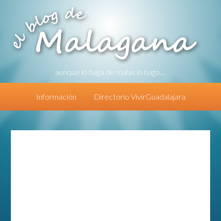
aunque lo haga de malas lo hago....
Información
Directorio VivirGuadalajara