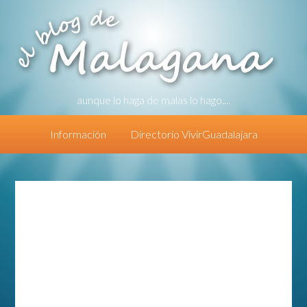
aunque lo haga de malas lo hago....
Información
Directorio VivirGuadalajara