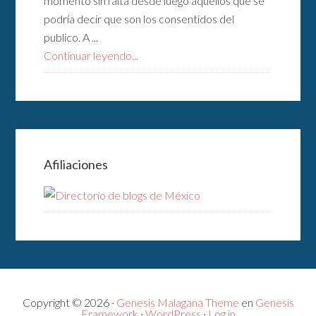
momento sin falta desde luego aquellos que se
podría decir que son los consentidos del
publico. A ...
Continuar leyendo...
Afiliaciones
Copyright © 2026 ·
Genesis Malagana Theme
en
Genesis
Framework
·
WordPress
·
Log in