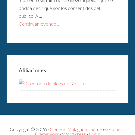
momento sin falta desde luego aquellos que se
podría decir que son los consentidos del
publico. A ...
Continuar leyendo...
Afiliaciones
Copyright © 2026 ·
Genesis Malagana Theme
en
Genesis
Framework
·
WordPress
·
Log in