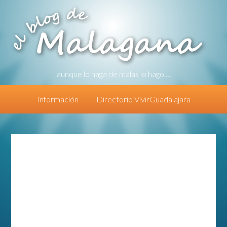
aunque lo haga de malas lo hago....
Información
Directorio VivirGuadalajara