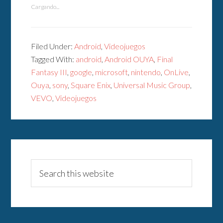
Cargando...
Filed Under:
Android
,
Videojuegos
Tagged With:
android
,
Android OUYA
,
Final
Fantasy III
,
google
,
microsoft
,
nintendo
,
OnLive
,
Ouya
,
sony
,
Square Enix
,
Universal Music Group
,
VEVO
,
Videojuegos