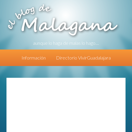
aunque lo haga de malas lo hago....
Información
Directorio VivirGuadalajara