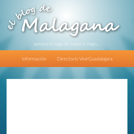
aunque lo haga de malas lo hago....
Información
Directorio VivirGuadalajara