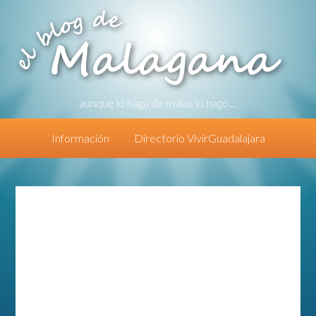
aunque lo haga de malas lo hago....
Información
Directorio VivirGuadalajara