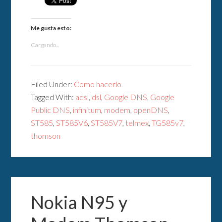
Me gusta esto:
Cargando...
Filed Under:
Como hacerlo
Tagged With:
adsl
,
dsl
,
Google DNS
,
Google
Public DNS
,
infinitum
,
modem
,
openDNS
,
ST585
,
ST585V6
,
ST585V7
,
telmex
,
TG585v7
,
thomson
Nokia N95 y