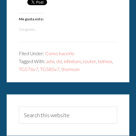
Me gusta esto:
Cargando...
Filed Under:
Como hacerlo
Tagged With:
adsl
,
dsl
,
infinitum
,
router
,
telmex
,
TG576v7
,
TG585v7
,
thomson