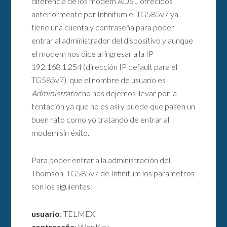
diferencia de los modem ADSL ofrecidos
anteriormente por Infinitum el TG585v7 ya
tiene una cuenta y contraseña para poder
entrar al administrador del dispositivo y aunque
el modem nos dice al ingresar a la IP
192.168.1.254 (dirección IP default para el
TG585v7), que el nombre de usuario es
Administrator
no nos dejemos llevar por la
tentación ya que no es así y puede que pasen un
buen rato como yo tratando de entrar al
modem sin éxito.
Para poder entrar a la administración del
Thomson TG585v7 de Infinitum los parametros
son los siguientes:
usuario
: TELMEX
contraseña
: WepKey