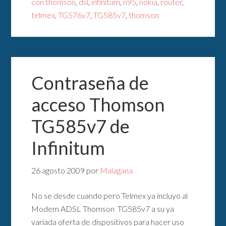
con thomson
,
dsl
,
infinitum
,
n95
,
nokia
,
router
,
telmex
,
TG576v7
,
TG585v7
,
thomson
Contraseña de
acceso Thomson
TG585v7 de
Infinitum
26 agosto 2009
por
Malagana
No se desde cuando pero Telmex ya incluyo al
Modem ADSL Thomson TG585v7 a su ya
variada oferta de dispositivos para hacer uso