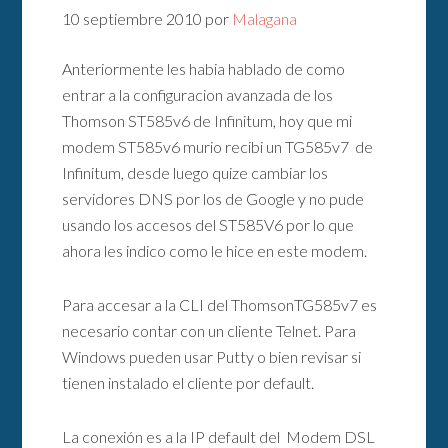
10 septiembre 2010
por
Malagana
Anteriormente les habia hablado de como
entrar a la configuracion avanzada de los
Thomson ST585v6 de Infinitum, hoy que mi
modem ST585v6 murio recibi un TG585v7 de
Infinitum, desde luego quize cambiar los
servidores DNS por los de Google y no pude
usando los accesos del ST585V6 por lo que
ahora les indico como le hice en este modem.
Para accesar a la CLI del ThomsonTG585v7 es
necesario contar con un cliente Telnet. Para
Windows pueden usar Putty o bien revisar si
tienen instalado el cliente por default.
La conexión es a la IP default del Modem DSL