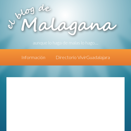
aunque lo haga de malas lo hago....
Información
Directorio VivirGuadalajara