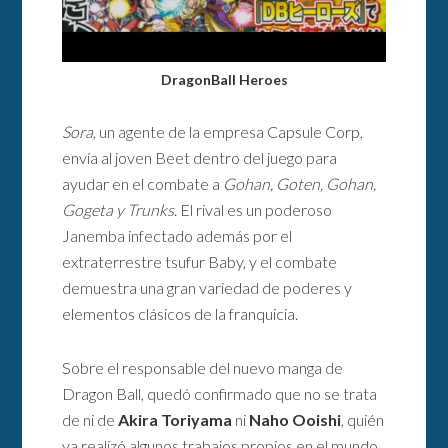
DragonBall Heroes
Sora
, un agente de la empresa Capsule Corp,
envía al joven Beet dentro del juego para
ayudar en el combate a
Gohan, Goten, Gohan,
Gogeta y Trunks
. El rival es un poderoso
Janemba infectado además por el
extraterrestre tsufur Baby, y el combate
demuestra una gran variedad de poderes y
elementos clásicos de la franquicia.
Sobre el responsable del nuevo manga de
Dragon Ball, quedó confirmado que no se trata
de ni de
Akira Toriyama
ni
Naho Ooishi
, quién
ya realizó algunos trabajos propios en el mundo