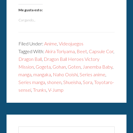
Me gusta esto:
Cargando...
Filed Under:
Anime
,
Videojuegos
Tagged With:
Akira Toriyama
,
Beet
,
Capsule Cor
,
Dragon Ball
,
Dragon Ball Heroes Victory
Mission
,
Gogeta
,
Gohan
,
Goten
,
Janemba Baby
,
manga
,
mangaka
,
Naho Ooishi
,
Series anime
,
Series manga
,
shonen
,
Shueisha
,
Sora
,
Toyotaro-
sensei
,
Trunks
,
V-Jump