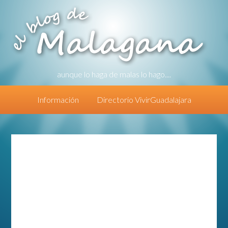
aunque lo haga de malas lo hago....
Información
Directorio VivirGuadalajara