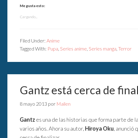
Me gusta esto:
Cargando...
Filed Under:
Anime
Tagged With:
Pupa
,
Series anime
,
Series manga
,
Terror
Gantz está cerca de fina
8 mayo 2013
por
Mailen
Gantz
es una de las historias que forma parte de 
varios años. Ahora su autor,
Hiroya Oku
, anunció q
cerca de finalizar.