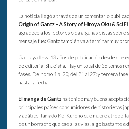
La noticia llegó a través de un comentario publica
Origin of Gantz – A Story of Hiroya Oku & Sci F
agradece a los lectores o da algunas pistas sobre s
mensaje fue: Gantz también va a terminar muy pront
Gantz ya lleva 13 años de publicación desde que 
de editorial Shueisha. Hay un total de 36 tomos rec
fases. Del tomo 1 al 20; del 21 al 27; y tercera f
hasta la fecha.
El manga de Gantz
ha tenido muy buena aceptación
principales países consumidores de historietas ja
y apático llamado Kei Kurono que muere atropellad
de un borracho que cae a las vías, algo bastante ex