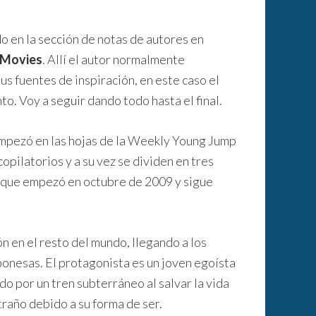
do en la sección de notas de autores en
i Movies
. Allí el autor normalmente
us fuentes de inspiración, en este caso el
o. Voy a seguir dando todo hasta el final.
empezó en las hojas de la Weekly Young Jump
opilatorios y a su vez se dividen en tres
ase que empezó en octubre de 2009 y sigue
 en el resto del mundo, llegando a los
ponesas. El protagonista es un joven egoísta
o por un tren subterráneo al salvar la vida
traño debido a su forma de ser.