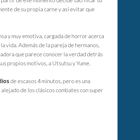
partir de ese momento decide sacrificar su
ente de su propia carne y así evitar que
ensa y muy emotiva, cargada de horror acerca
de la vida. Además de la pareja de hermanos,
gadora que parece conocer la verdad detrás
sus propios motivos, a Utsutsu y Yume.
dios
de escasos 4 minutos, pero es una
 alejado de los clásicos combates con super