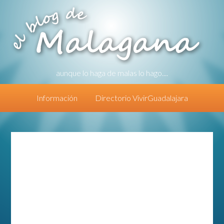
aunque lo haga de malas lo hago....
Información
Directorio VivirGuadalajara