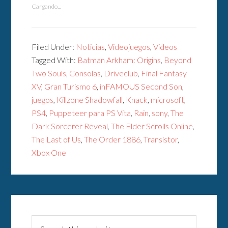
Cargando...
Filed Under:
Noticias
,
Videojuegos
,
Videos
Tagged With:
Batman Arkham: Origins
,
Beyond
Two Souls
,
Consolas
,
Driveclub
,
Final Fantasy
XV
,
Gran Turismo 6
,
inFAMOUS Second Son
,
juegos
,
Killzone Shadowfall
,
Knack
,
microsoft
,
PS4
,
Puppeteer para PS Vita
,
Rain
,
sony
,
The
Dark Sorcerer Reveal
,
The Elder Scrolls Online
,
The Last of Us
,
The Order 1886
,
Transistor
,
Xbox One