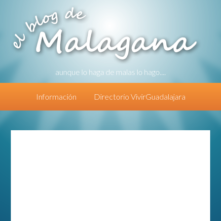
aunque lo haga de malas lo hago....
Información
Directorio VivirGuadalajara