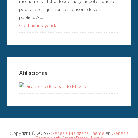
momento sin falta desde luego aquellos que se
podría decir que son los consentidos del
publico. A ...
Continuar leyendo...
Afiliaciones
Copyright © 2026 ·
Genesis Malagana Theme
en
Genesis
Framework
·
WordPress
·
Log in