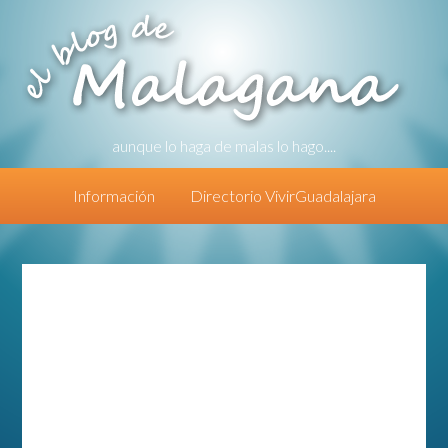
aunque lo haga de malas lo hago....
Información
Directorio VivirGuadalajara