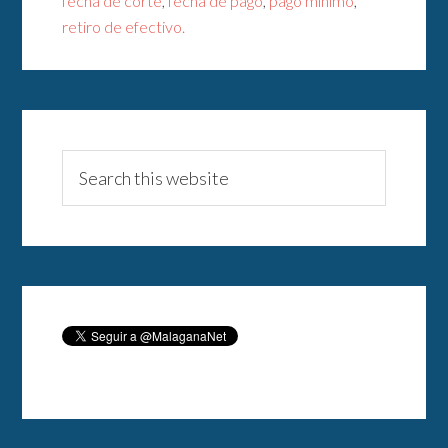
fecha de corte
,
fecha de pago
,
pago mínimo
,
retiro de efectivo.