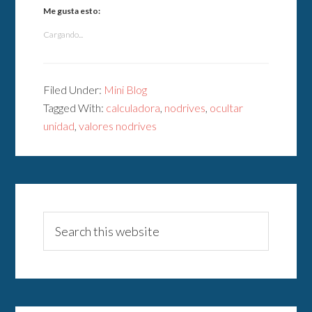
Me gusta esto:
Cargando...
Filed Under:
Mini Blog
Tagged With:
calculadora
,
nodrives
,
ocultar
unidad
,
valores nodrives