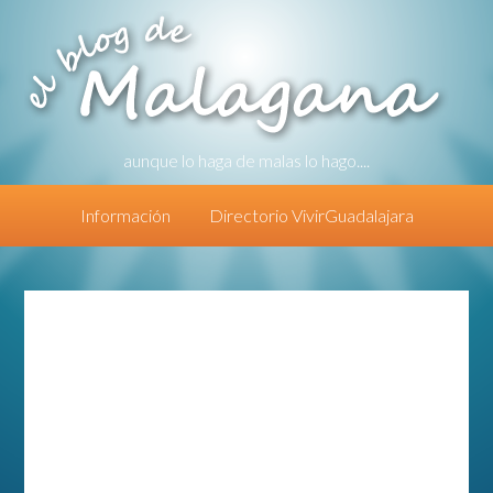
aunque lo haga de malas lo hago....
Información
Directorio VivirGuadalajara