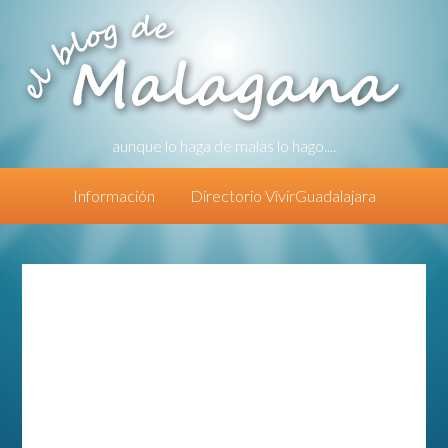
aunque lo haga de malas lo hago....
Información
Directorio VivirGuadalajara