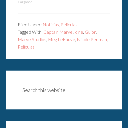
Cargando...
Filed Under:
Noticias
,
Películas
Tagged With:
Captain Marvel
,
cine
,
Guion
,
Marve Studios
,
Meg LeFauve
,
Nicole Perlman
,
Películas