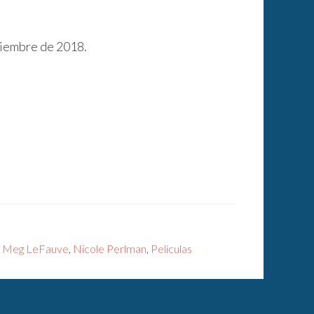
viembre de 2018.
,
Meg LeFauve
,
Nicole Perlman
,
Películas