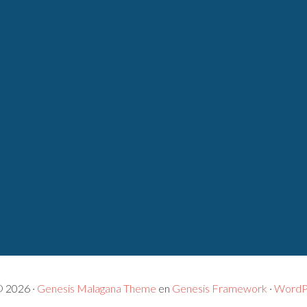
© 2026 ·
Genesis Malagana Theme
en
Genesis Framework
·
WordP