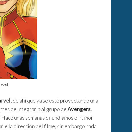
rvel
rvel,
de ahí que ya se esté proyectando una
 antes de integrarla al grupo de
Avengers
,
a. Hace unas semanas difundíamos el rumor
rle la dirección del filme, sin embargo nada