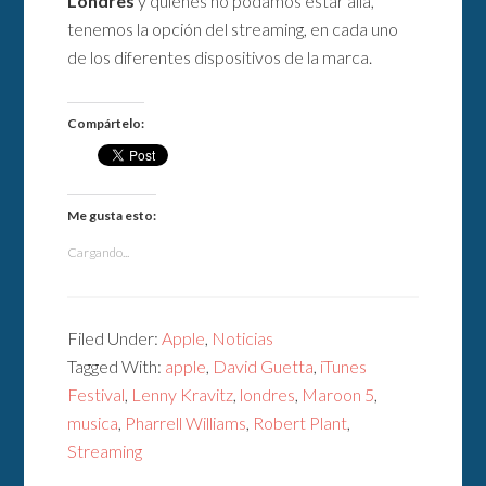
Londres
y quienes no podamos estar allá,
tenemos la opción del streaming, en cada uno
de los diferentes dispositivos de la marca.
Compártelo:
Me gusta esto:
Cargando...
Filed Under:
Apple
,
Noticias
Tagged With:
apple
,
David Guetta
,
iTunes
Festival
,
Lenny Kravitz
,
londres
,
Maroon 5
,
musica
,
Pharrell Williams
,
Robert Plant
,
Streaming