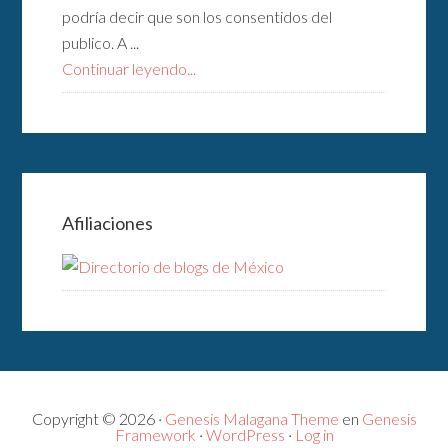
podría decir que son los consentidos del
publico. A ...
Continuar leyendo...
Afiliaciones
Copyright © 2026 ·
Genesis Malagana Theme
en
Genesis
Framework
·
WordPress
·
Log in