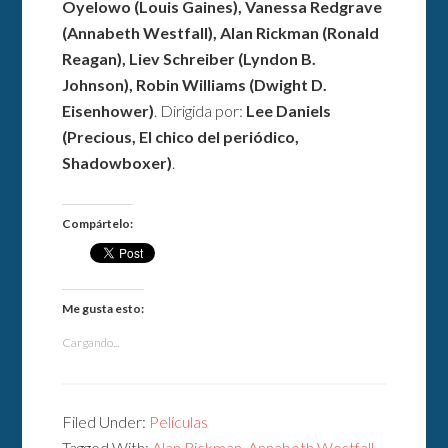
Oyelowo (Louis Gaines), Vanessa Redgrave
(Annabeth Westfall), Alan Rickman (Ronald
Reagan), Liev Schreiber (Lyndon B.
Johnson), Robin Williams (Dwight D.
Eisenhower)
. Dirigida por:
Lee Daniels
(Precious, El chico del periódico,
Shadowboxer)
.
Compártelo:
Me gusta esto:
Cargando...
Filed Under:
Películas
Tagged With:
Alan Rickman
,
Annabeth Westfall
,