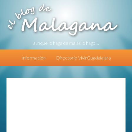
aunque lo haga de malas lo hago....
Información
Directorio VivirGuadalajara