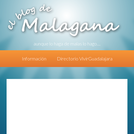
aunque lo haga de malas lo hago....
Información
Directorio VivirGuadalajara