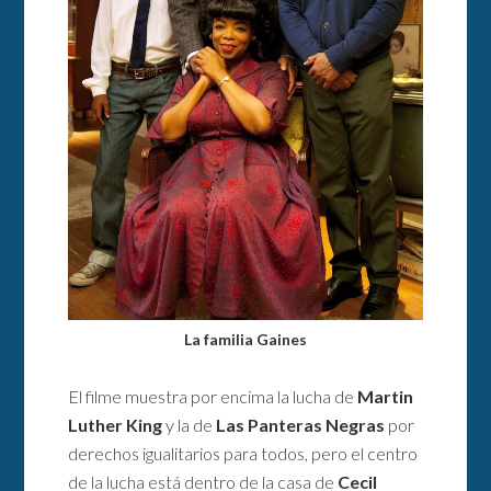
La familia Gaines
El filme muestra por encima la lucha de
Martin
Luther King
y la de
Las Panteras Negras
por
derechos igualitarios para todos, pero el centro
de la lucha está dentro de la casa de
Cecil