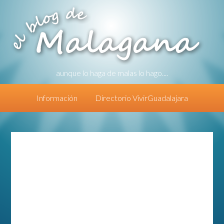
aunque lo haga de malas lo hago....
Información
Directorio VivirGuadalajara