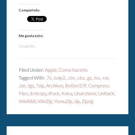
Compártelo:
Me gusta esto:
Cargando...
Filed Under:
Apple
,
Como hacerlo
Tagged With:
.7z
,
.bzip2
,
.cbr
,
.cbz
,
.gz
,
.iso
,
.rar
,
.tar
,
.tgz
,
7zip
,
Archiver
,
BetterZIP
,
Compress
Files
,
Entropy
,
iPack
,
Keka
,
Unarchiver
,
UnRarX
,
WinRAR
,
WinZip
,
YemuZip
,
zip
,
Zipeg