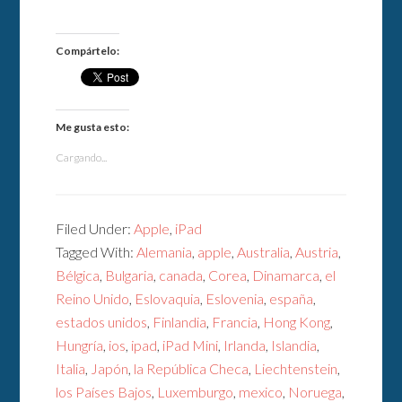
Compártelo:
Me gusta esto:
Cargando...
Filed Under:
Apple
,
iPad
Tagged With:
Alemania
,
apple
,
Australia
,
Austria
,
Bélgica
,
Bulgaria
,
canada
,
Corea
,
Dinamarca
,
el
Reino Unido
,
Eslovaquia
,
Eslovenia
,
españa
,
estados unidos
,
Finlandia
,
Francia
,
Hong Kong
,
Hungría
,
ios
,
ipad
,
iPad Mini
,
Irlanda
,
Islandia
,
Italia
,
Japón
,
la República Checa
,
Liechtenstein
,
los Países Bajos
,
Luxemburgo
,
mexico
,
Noruega
,