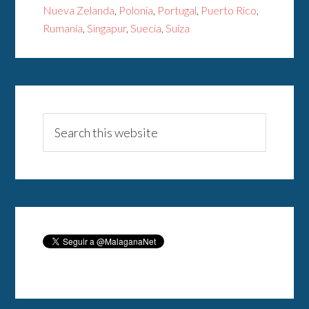
Nueva Zelanda
,
Polonia
,
Portugal
,
Puerto Rico
,
Rumanía
,
Singapur
,
Suecia
,
Suiza