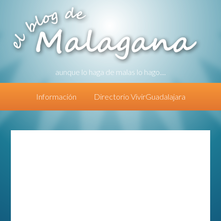
aunque lo haga de malas lo hago....
Información
Directorio VivirGuadalajara