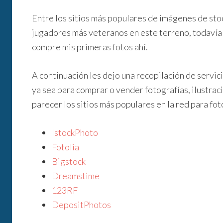
Entre los sitios más populares de imágenes de st
jugadores más veteranos en este terreno, todavía
compre mis primeras fotos ahí.
A continuación les dejo una recopilación de servic
ya sea para comprar o vender fotografías, ilustraci
parecer los sitios más populares en la red para fot
IstockPhoto
Fotolia
Bigstock
Dreamstime
123RF
DepositPhotos