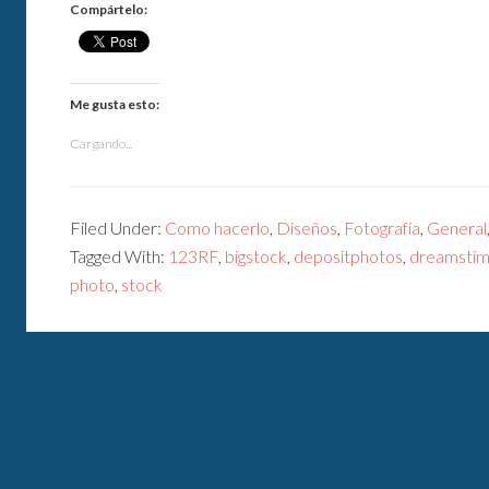
Compártelo:
Me gusta esto:
Cargando...
Filed Under:
Como hacerlo
,
Diseños
,
Fotografía
,
General
Tagged With:
123RF
,
bigstock
,
depositphotos
,
dreamsti
photo
,
stock