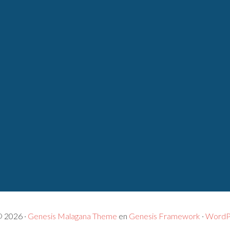
© 2026 ·
Genesis Malagana Theme
en
Genesis Framework
·
WordP