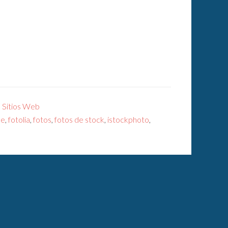
,
Sitios Web
me
,
fotolia
,
fotos
,
fotos de stock
,
istockphoto
,