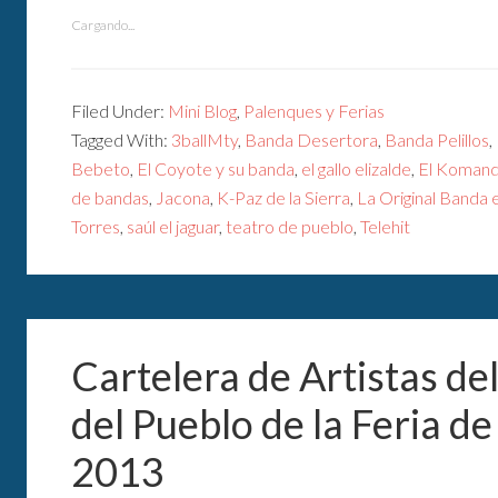
Cargando...
Filed Under:
Mini Blog
,
Palenques y Ferias
Tagged With:
3ballMty
,
Banda Desertora
,
Banda Pelillos
,
Bebeto
,
El Coyote y su banda
,
el gallo elizalde
,
El Komand
de bandas
,
Jacona
,
K-Paz de la Sierra
,
La Original Banda 
Torres
,
saúl el jaguar
,
teatro de pueblo
,
Telehit
Cartelera de Artistas de
del Pueblo de la Feria de
2013