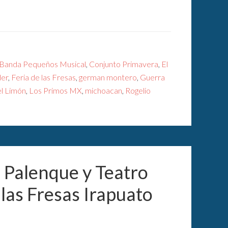
Banda Pequeños Musical
,
Conjunto Primavera
,
El
er
,
Feria de las Fresas
,
german montero
,
Guerra
el Limón
,
Los Primos MX
,
michoacan
,
Rogelio
l Palenque y Teatro
 las Fresas Irapuato