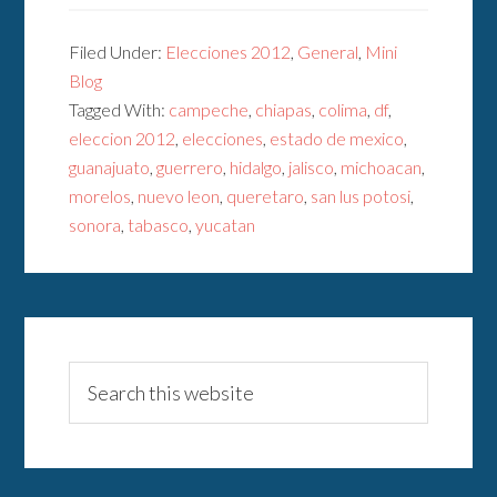
Filed Under:
Elecciones 2012
,
General
,
Mini
Blog
Tagged With:
campeche
,
chiapas
,
colima
,
df
,
eleccion 2012
,
elecciones
,
estado de mexico
,
guanajuato
,
guerrero
,
hidalgo
,
jalisco
,
michoacan
,
morelos
,
nuevo leon
,
queretaro
,
san lus potosi
,
sonora
,
tabasco
,
yucatan