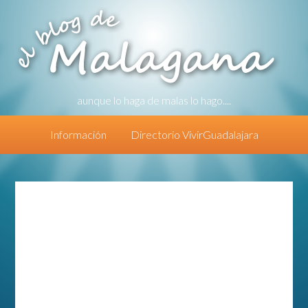
aunque lo haga de malas lo hago....
Información
Directorio VivirGuadalajara