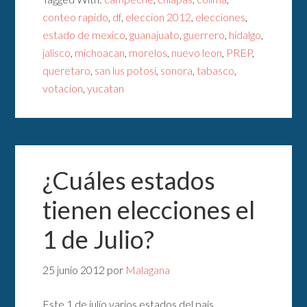
conteo rapido
,
df
,
eleccion 2012
,
elecciones
,
estado de mexico
,
guanajuato
,
guerrero
,
hidalgo
,
jalisco
,
michoacan
,
morelos
,
nuevo leon
,
PREP
,
queretaro
,
san lus potosi
,
sonora
,
tabasco
,
votacion
,
yucatan
¿Cuáles estados
tienen elecciones el
1 de Julio?
25 junio 2012
por
Malagana
Este 1 de julio varios estados del país