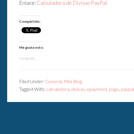
Enlace:
Calculadora de Divisas PayPal
Compártelo:
Me gusta esto:
Cargando...
Filed Under:
General
,
Mini Blog
Tagged With:
calculadora
,
divisas
,
epayment
,
pago
,
paypa