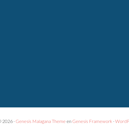
© 2026 ·
Genesis Malagana Theme
en
Genesis Framework
·
WordP