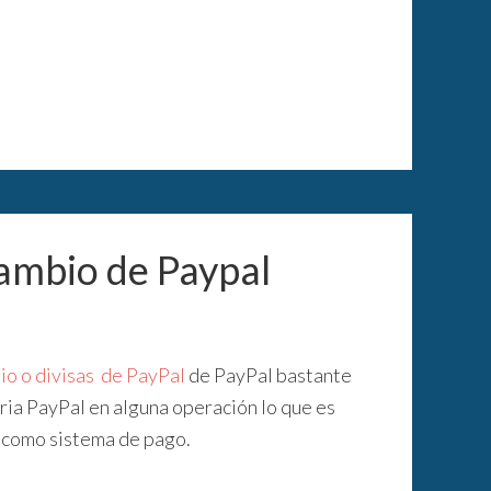
cambio de Paypal
io o divisas de PayPal
de PayPal bastante
aria PayPal en alguna operación lo que es
l como sistema de pago.