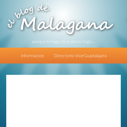
aunque lo haga de malas lo hago....
Información
Directorio VivirGuadalajara