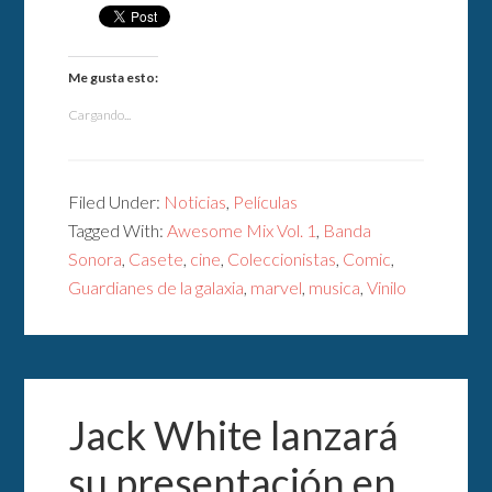
Me gusta esto:
Cargando...
Filed Under:
Noticias
,
Películas
Tagged With:
Awesome Mix Vol. 1
,
Banda
Sonora
,
Casete
,
cine
,
Coleccionistas
,
Comic
,
Guardianes de la galaxia
,
marvel
,
musica
,
Vinilo
Jack White lanzará
su presentación en