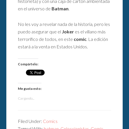
historieta) y con una caja de cartón ambientada
en el universo de
Batman
.
No les voy a revelar nada de la historia, pero les
puedo asegurar que el
Joker
es el villano más
terrorífico de todos, en este
comic
. La edición
estará a la venta en Estados Unidos.
Compártelo:
Me gusta esto:
Cargando...
Filed Under:
Comics
Tagged With:
batman
,
Coleccionistas
,
Comic
,