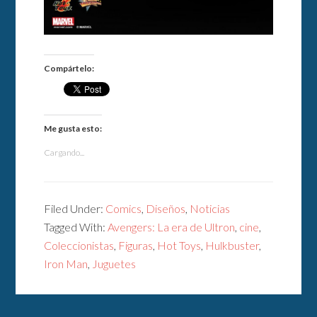
Compártelo:
Me gusta esto:
Cargando...
Filed Under:
Comics
,
Diseños
,
Noticias
Tagged With:
Avengers: La era de Ultron
,
cine
,
Coleccionistas
,
Figuras
,
Hot Toys
,
Hulkbuster
,
Iron Man
,
Juguetes