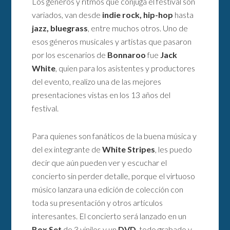
Los géneros y ritmos que conjuga el festival son
variados, van desde
indie rock, hip-hop
hasta
jazz, bluegrass
, entre muchos otros. Uno de
esos géneros musicales y artistas que pasaron
por los escenarios de
Bonnaroo
fue
Jack
White
, quien para los asistentes y productores
del evento, realizo una de las mejores
presentaciones vistas en los 13 años del
festival.
Para quienes son fanáticos de la buena música y
del ex integrante de
White Stripes
, les puedo
decir que aún pueden ver y escuchar el
concierto sin perder detalle, porque el virtuoso
músico lanzara una edición de colección con
toda su presentación y otros artículos
interesantes. El concierto será lanzado en un
Box Set
de 3 vinilos y un
DVD
, todo grabado y