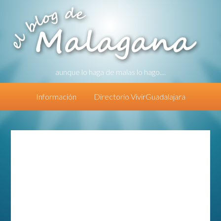
aunque lo haga de malas lo hago....
Información
Directorio VivirGuadalajara