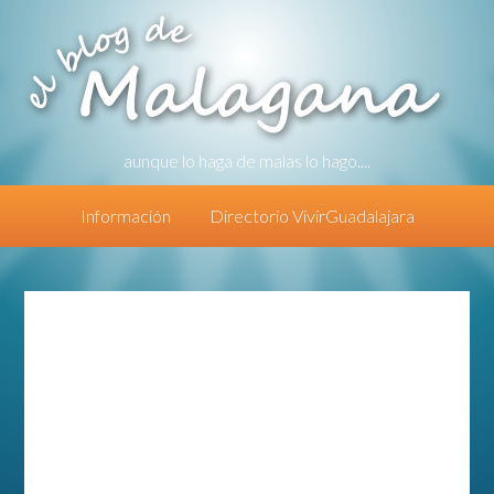
aunque lo haga de malas lo hago....
Información
Directorio VivirGuadalajara