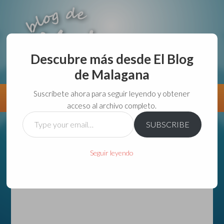
Descubre más desde El Blog
de Malagana
aunque lo haga de malas lo hago....
Suscríbete ahora para seguir leyendo y obtener
Información
Directorio VivirGuadalajara
acceso al archivo completo.
Type
SUBSCRIBE
your
email…
Seguir leyendo