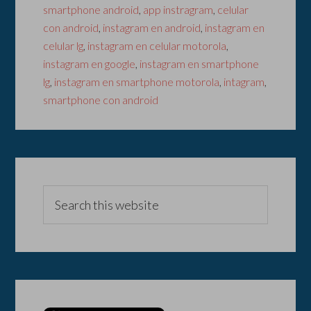
smartphone android
,
app instragram
,
celular
con android
,
instagram en android
,
instagram en
celular lg
,
instagram en celular motorola
,
instagram en google
,
instagram en smartphone
lg
,
instagram en smartphone motorola
,
intagram
,
smartphone con android