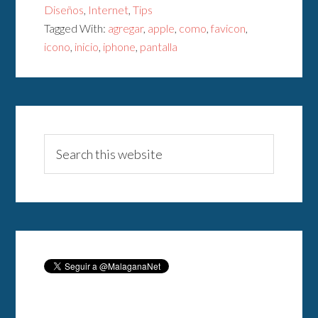
Diseños
,
Internet
,
Tips
Tagged With:
agregar
,
apple
,
como
,
favicon
,
icono
,
inicio
,
iphone
,
pantalla