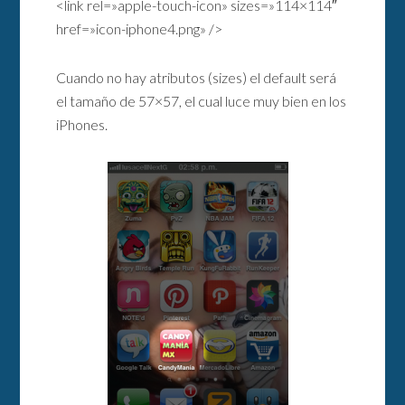
<link rel=»apple-touch-icon» sizes=»114×114″
href=»icon-iphone4.png» />
Cuando no hay atributos (sizes) el default será
el tamaño de 57×57, el cual luce muy bien en los
iPhones.