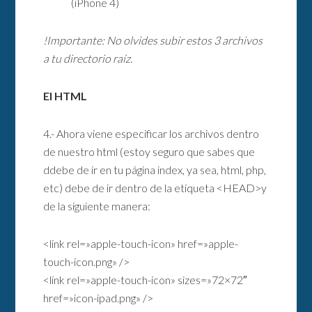
(iPhone 4)
!Importante: No olvides subir estos 3 archivos
a tu directorio raíz.
El HTML
4.- Ahora viene especificar los archivos dentro
de nuestro html (estoy seguro que sabes que
ddebe de ir en tu página index, ya sea, html, php,
etc) debe de ir dentro de la etiqueta <HEAD>y
de la siguiente manera:
<link rel=»apple-touch-icon» href=»apple-
touch-icon.png» />
<link rel=»apple-touch-icon» sizes=»72×72″
href=»icon-ipad.png» />