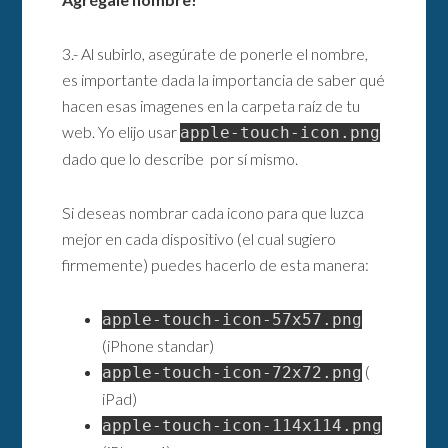
3.- Al subirlo, asegúrate de ponerle el nombre,
es importante dada la importancia de saber qué
hacen esas imagenes en la carpeta raíz de tu
web. Yo elijo usar
apple-touch-icon.png
dado que lo describe por sí mismo.
Si deseas nombrar cada icono para que luzca
mejor en cada dispositivo (el cual sugiero
firmemente) puedes hacerlo de esta manera:
apple-touch-icon-57x57.png
(iPhone standar)
(
apple-touch-icon-72x72.png
iPad)
apple-touch-icon-114x114.png