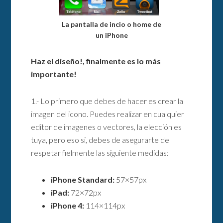
La pantalla de incio o home de
un iPhone
Haz el diseño!, finalmente es lo más
importante!
1.- Lo primero que debes de hacer es crear la
imagen del icono. Puedes realizar en cualquier
editor de imagenes o vectores, la elección es
tuya, pero eso si, debes de asegurarte de
respetar fielmente las siguiente medidas:
iPhone Standard:
57×57px
iPad:
72×72px
iPhone 4:
114×114px