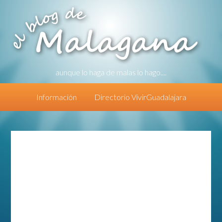
aunque lo haga de malas lo hago....
Información
Directorio VivirGuadalajara