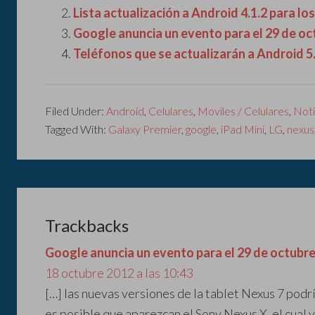
Lista actualización a Android 4.1.2 para lo
Google anuncia un evento para el 29 de oc
Teléfonos que se actualizarán a Android 5.
Filed Under:
Android
,
Celulares
,
Moviles / Celulares
,
Noti
Tagged With:
Galaxy Premier
,
google
,
iPad Mini
,
LG
,
nexus
Trackbacks
Google anuncia un evento para el 29 de octubre
18 octubre 2012 a las 10:43
[…] las nuevas versiones de la tablet Nexus 7 podr
es posible que aparezcan el Sony Nexus X, el cual