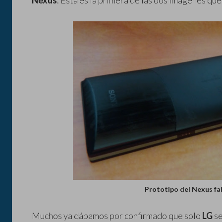
Nexus
. Esta es la primera de las dos imágenes que 
Prototipo del Nexus fa
Muchos ya dábamos por confirmado que solo
LG
se