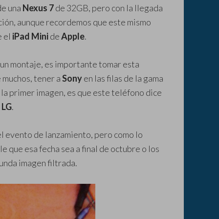
de una
Nexus 7
de 32GB, pero con la llegada
rición, aunque recordemos que este mismo
 el
iPad Mini
de
Apple
.
un montaje, es importante tomar esta
e muchos, tener a
Sony
en las filas de la gama
la primer imagen, es que este teléfono dice
e
LG
.
el evento de lanzamiento, pero como lo
 que esa fecha sea a final de octubre o los
unda imagen filtrada.