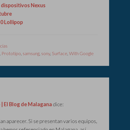
s dispositivos Nexus
tubre
0 Lollipop
cias
,
Prototipo
,
samsung
,
sony
,
Surface
,
With Google
 | El Blog de Malagana
dice:
ían aparecer. Si se presentan varios equipos,
 ya hemos referenciado en Malagana, así