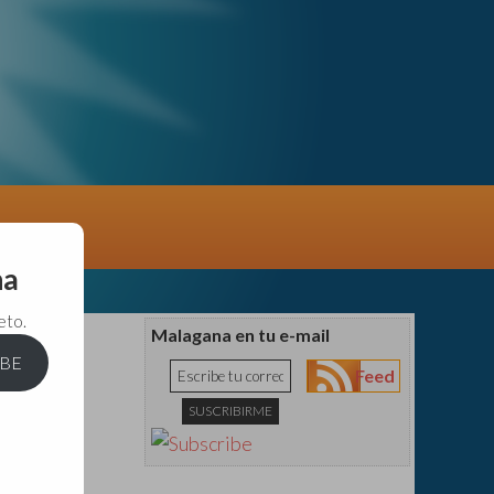
na
eto.
Malagana en tu e-mail
IBE
Feed