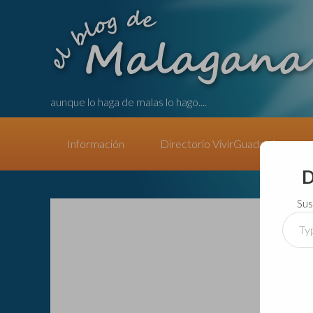
aunque lo haga de malas lo hago....
Información
Directorio VivirGuadalajara
D
Sus
Type
your
email