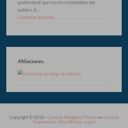
podría decir que son los consentidos del
publico. A ...
Continuar leyendo...
Afiliaciones
Copyright © 2026 ·
Genesis Malagana Theme
en
Genesis
Framework
·
WordPress
·
Log in