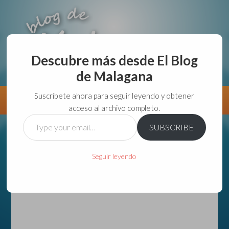
Descubre más desde El Blog
de Malagana
aunque lo haga de malas lo hago....
Suscríbete ahora para seguir leyendo y obtener
Información
Directorio VivirGuadalajara
acceso al archivo completo.
Type
SUBSCRIBE
your
email…
Seguir leyendo